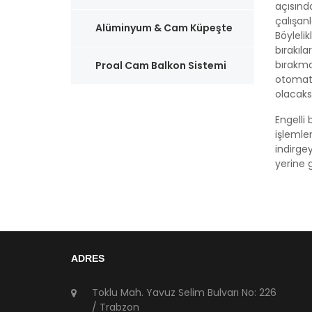
açısınd
çalışanl
Alüminyum & Cam Küpeşte
Böyleli
bırakıla
bırakmak
Proal Cam Balkon Sistemi
otomati
olacaksı
Engelli
işlemler
indirgey
yerine 
ADRES
Toklu Mah. Yavuz Selim Bulvarı No: 226
/ Trabzon