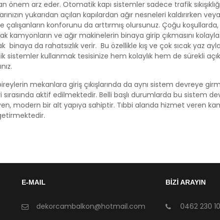
an önem arz eder. Otomatik kapı sistemler sadece trafik sıkışıkl
arınızın yukarıdan açılan kapılardan ağır nesneleri kaldırırken vey
kle çalışanların konforunu da arttırmış olursunuz. Çoğu koşullarda,
rak kamyonların ve ağır makinelerin binaya girip çıkmasını kolaylaştı
 binaya da rahatsızlık verir. Bu özellikle kış ve çok sıcak yaz ayl
k sistemler kullanmak tesisinize hem kolaylık hem de sürekli açı
nız.
 bireylerin mekanlara giriş çıkışlarında da aynı sistem devreye gi
i sırasında aktif edilmektedir. Belli başlı durumlarda bu sistem dev
en, modern bir alt yapıya sahiptir. Tıbbi alanda hizmet veren kamu 
getirmektedir.
E-MAIL
BİZİ ARAYIN
dekorcambalkon@hotmail.com
0462 230 10 