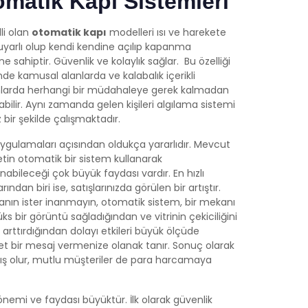
matik Kapı Sistemleri
li olan
otomatik kapı
modelleri ısı ve harekete
duyarlı olup kendi kendine açılıp kapanma
ine sahiptir. Güvenlik ve kolaylık sağlar. Bu özelliği
de kamusal alanlarda ve kalabalık içerikli
arda herhangi bir müdahaleye gerek kalmadan
labilir. Aynı zamanda gelen kişileri algılama sistemi
 bir şekilde çalışmaktadır.
ygulamaları açısından oldukça yararlıdır. Mevcut
ketin otomatik bir sistem kullanarak
nabileceği çok büyük faydası vardır. En hızlı
rından biri ise, satışlarınızda görülen bir artıştır.
inanın ister inanmayın, otomatik sistem, bir mekanı
ks bir görüntü sağladığından ve vitrinin çekiciliğini
arttırdığından dolayı etkileri büyük ölçüde
 net bir mesaj vermenize olanak tanır. Sonuç olarak
mış olur, mutlu müşteriler de para harcamaya
nemi ve faydası büyüktür. İlk olarak güvenlik