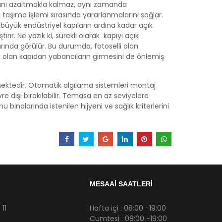
ığını azaltmakla kalmaz, aynı zamanda
a taşıma işlemi sırasında yararlanmalarını sağlar.
 büyük endüstriyel kapıların ardına kadar açık
rır. Ne yazık ki, sürekli olarak kapıyı açık
arında görülür. Bu durumda, fotoselli olan
k olan kapıdan yabancıların girmesini de önlemiş
rmektedir. Otomatik algılama sistemleri montaj
re dışı bırakılabilir. Temasa en az seviyelere
binalarında istenilen hijyeni ve sağlık kriterlerini
MESAAİ SAATLERİ
11
Hafta içi : 08:00 -19:00
Cumtesi : 08:00 -19:00