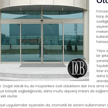
Oto
Fotosel
karşı 
özelliğ
sayesin
mekanl
kullanı
hatasız
Yaya u
bir şir
yararla
faydala
İster 
daha lü
anında 
lir. Doğal olarak bu da müşterilere özel olduklarını dair ince ama
ye kolaylık sağladığınızda, daha mutlu alışveriş imkanı da sağla
ekli olurlar.
iyel uygulamalar açısından da, otomatik bir sistem kullanmanın ö