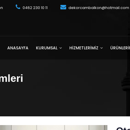
on
0462 230 10 11
dekorcambalkon@hotmail.com
ANASAYFA
KURUMSAL
HIZMETLERIMIZ
ÜRÜNLERİ
mleri